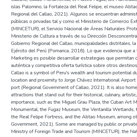
islas Palomino, la Fortaleza del Real Felipe, el museo Abta
Regional del Callao, 2021). Algunos se encuentran adminis
públicas o privadas tal y como el Ministerio de Comercio Ext
(MINCETUR), el Servicio Nacional de Áreas Naturales Pro
Ministerio de Cultura a través de su Dirección Desconcentra
Gobierno Regional del Callao, municipalidades distritales, la
Ejército del Perú (Pomarica, 2018). Lo que evidencia que a
Marketing es posible desarrollar estrategias que permitan 
auténtica y competitiva oferta turística sobre otros destino
Callao is a symbol of Peru's wealth and tourism potential du
location and proximity to Jorge Chávez International Airport
port (Regional Government of Callao, 2021). It is also home
attractions that stand out for their historical, culinary, artistic
importance, such as the Miguel Grau Plaza, the Cuban Art 
Monumental, the Fugaz Museum, the Ventanilla Wetlands, t
the Real Felipe Fortress, and the Abtao Museum, among ot
Government, 2021). Some are managed by public or private 
Ministry of Foreign Trade and Tourism (MINCETUR), the Nati