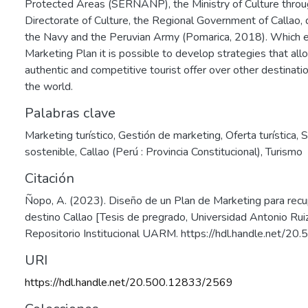
Protected Areas (SERNANP), the Ministry of Culture throug
Directorate of Culture, the Regional Government of Callao, di
the Navy and the Peruvian Army (Pomarica, 2018). Which e
Marketing Plan it is possible to develop strategies that allo
authentic and competitive tourist offer over other destinati
the world.
Palabras clave
Marketing turístico
,
Gestión de marketing
,
Oferta turística
,
S
sostenible
,
Callao (Perú : Provincia Constitucional)
,
Turismo
Citación
Ñopo, A. (2023). Diseño de un Plan de Marketing para recup
destino Callao [Tesis de pregrado, Universidad Antonio Rui
Repositorio Institucional UARM. https://hdl.handle.net/
URI
https://hdl.handle.net/20.500.12833/2569