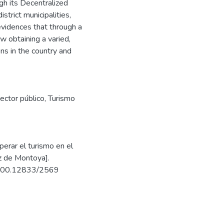
h its Decentralized
strict municipalities,
vidences that through a
w obtaining a varied,
ons in the country and
ector público
,
Turismo
erar el turismo en el
z de Montoya].
20.500.12833/2569