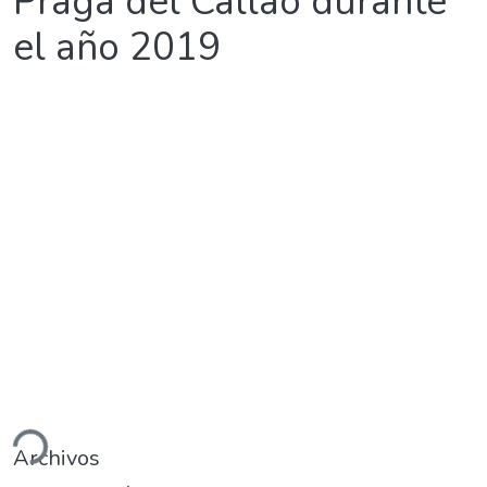
Praga del Callao durante
el año 2019
gando...
Archivos