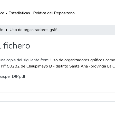
ce
Estadísticas
Política del Repositorio
ón
Uso de organizadores gráficos como estrategia didáctica para mejorar la comprensión lectora en los estudiantes de la I.E. N° 50282 de Chaupimayo B - distrito Santa Ana -provincia La Convención
l fichero
 una copia del siguiente ítem:
Uso de organizadores gráficos como 
E. N° 50282 de Chaupimayo B - distrito Santa Ana -provincia La 
 Quispe_DJP.pdf