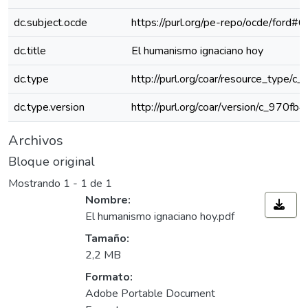
dc.subject.ocde
https://purl.org/pe-repo/ocde/ford#6
dc.title
El humanismo ignaciano hoy
dc.type
http://purl.org/coar/resource_type/c_
dc.type.version
http://purl.org/coar/version/c_970f
Archivos
Bloque original
Mostrando
1 - 1 de 1
Nombre:
El humanismo ignaciano hoy.pdf
Tamaño:
2,2 MB
Formato:
Adobe Portable Document