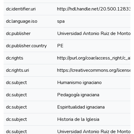
dc.identifier.uri
http://hdl.handle.net/20.500.1283
dc.language.iso
spa
dc.publisher
Universidad Antonio Ruiz de Montoy
dc.publisher.country
PE
dc.rights
http://purl.org/coar/access_right/c_ab
dc.rights.uri
https://creativecommons.org/licenses
dc.subject
Humanismo ignaciano
dc.subject
Pedagogía ignaciana
dc.subject
Espiritualidad ignaciana
dc.subject
Historia de la Iglesia
dc.subject
Universidad Antonio Ruiz de Montoy