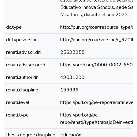
estudiantes de tercero de secundari
Educativo Innova Schools, sede San
Miraflores, durante el año 2022
dc.type
http://purl.org/coar/resource_type/c
dc.type.version
http://purl.org/coar/version/c_970
renati.advisor.dni
25698958
renati.advisor.orcid
https://orcid.org/0000-0002-650
renati.author.dni
49031299
renati.discipline
199996
renati.level
https://purl.org/pe-repo/renati/level
renati.type
https://purl.org/pe-
repo/renati/type#trabajoDeInvestig
thesis.degree.discipline
Educación