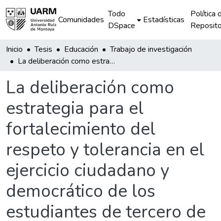
Todo
Política 
Comunidades
Estadísticas
DSpace
Reposito
Inicio
Tesis
Educación
Trabajo de investigación
La deliberación como estrategia para el fortalecimiento del respeto y tolerancia en el ejercicio ciudadano y democrático de los estudiantes de tercero de secundaria del Centro Educativo Innova Schools, sede San Juan de Miraflores, durante el año 2022
La deliberación como
estrategia para el
fortalecimiento del
respeto y tolerancia en el
ejercicio ciudadano y
democrático de los
estudiantes de tercero de