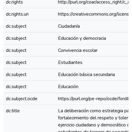
dc.rights
http://purl.org/coar/access_right/c_a
dc.rights.uri
https://creativecommons.org/license
dc.subject
Ciudadanía
dc.subject
Educación y democracia
dc.subject
Convivencia escolar
dc.subject
Estudiantes
dc.subject
Educación básica secundaria
dc.subject
Educación
dc.subject.ocde
https://purl.org/pe-repo/ocde/ford#
dc.title
La deliberación como estrategia par
fortalecimiento del respeto y toleran
ejercicio ciudadano y democrático de