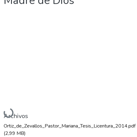
Madre de Dios
Cargando...
Archivos
Ortiz_de_Zevallos_Pastor_Mariana_Tesis_Licentura_2014.pdf
(2,99 MB)