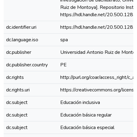
investigación de bachillerato, Unive
Ruiz de Montoya]. Repositorio Instit
https://hdl.handle.net/20.500.128
dc.identifier.uri
https://hdl.handle.net/20.500.128
dc.language.iso
spa
dc.publisher
Universidad Antonio Ruiz de Monto
dc.publisher.country
PE
dc.rights
http://purl.org/coar/access_right/c_a
dc.rights.uri
https://creativecommons.org/license
dc.subject
Educación inclusiva
dc.subject
Educación básica regular
dc.subject
Educación básica especial