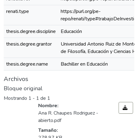
renati.type
https://purl.org/pe-
repo/renati/type#trabajoDeInvestig
thesis.degree.discipline
Educación
thesis.degree.grantor
Universidad Antonio Ruiz de Montoy
de Filosofía, Educación y Ciencias 
thesis.degree.name
Bachiller en Educación
Archivos
Bloque original
Mostrando
1 - 1 de 1
Nombre:
Ana R. Chaupes Rodriguez -
abierto.pdf
Tamaño:
278,97 KB