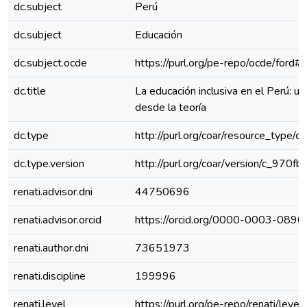
dc.subject
Perú
dc.subject
Educación
dc.subject.ocde
https://purl.org/pe-repo/ocde/ford#
dc.title
La educación inclusiva en el Perú: u
desde la teoría
dc.type
http://purl.org/coar/resource_type/c
dc.type.version
http://purl.org/coar/version/c_970
renati.advisor.dni
44750696
renati.advisor.orcid
https://orcid.org/0000-0003-089
renati.author.dni
73651973
renati.discipline
199996
renati.level
https://purl.org/pe-repo/renati/level