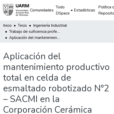
Todo
Política 
Comunidades
Estadísticas
DSpace
Reposito
Inicio
Tesis
Ingeniería Industrial
Trabajo de suficiencia profesional
Aplicación del mantenimiento productivo total en celda de esmaltado robotizado N°2 – SACMI en la Corporación Cerámica S.A.
Aplicación del
mantenimiento productivo
total en celda de
esmaltado robotizado N°2
– SACMI en la
Corporación Cerámica