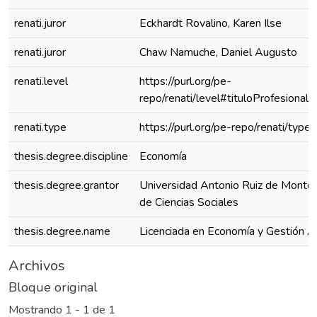
renati.juror
Eckhardt Rovalino, Karen Ilse
renati.juror
Chaw Namuche, Daniel Augusto
renati.level
https://purl.org/pe-
repo/renati/level#tituloProfesional
renati.type
https://purl.org/pe-repo/renati/type
thesis.degree.discipline
Economía
thesis.degree.grantor
Universidad Antonio Ruiz de Montoy
de Ciencias Sociales
thesis.degree.name
Licenciada en Economía y Gestión A
Archivos
Bloque original
Mostrando
1 - 1 de 1