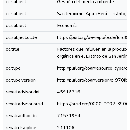
dc.subject
Gestión del medio ambiente
dc.subject
San Jerónimo, Apu. (Perú : Distrito)
dc.subject
Economía
dc.subject.ocde
https://purl.org/pe-repo/ocde/ford#
dc.title
Factores que influyen en la producci
orgánica en el Distrito de San Jerón
dc.type
http://purl.org/coar/resource_type/c
dc.type.version
http://purl.org/coar/version/c_970
renati.advisor.dni
45916216
renati.advisor.orcid
https://orcid.org/0000-0002-390
renati.author.dni
71571954
renati.discipline
311106