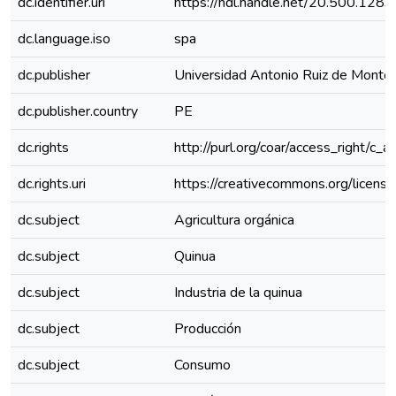
dc.identifier.uri
https://hdl.handle.net/20.500.128
dc.language.iso
spa
dc.publisher
Universidad Antonio Ruiz de Monto
dc.publisher.country
PE
dc.rights
http://purl.org/coar/access_right/c_a
dc.rights.uri
https://creativecommons.org/license
dc.subject
Agricultura orgánica
dc.subject
Quinua
dc.subject
Industria de la quinua
dc.subject
Producción
dc.subject
Consumo