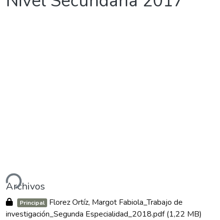
Nivel Secundaria 2017
ndo...
Archivos
Florez Ortíz, Margot Fabiola_Trabajo de
Principal
investigación_Segunda Especialidad_2018.pdf
(1,22 MB)