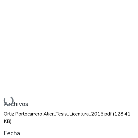
Cargando...
Archivos
Ortiz Portocarrero Alier_Tesis_Licentura_2015.pdf
(128,41
KB)
Fecha