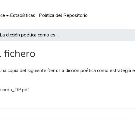
ce
Estadísticas
Política del Repositorio
La dicción poética como estrategia en la mejora de la expresión oral en el 5° y 6° grado de la I.E. N° 50528-Paucarpata
l fichero
 una copia del siguiente ítem:
La dicción poética como estrategia e
Eduardo_DP.pdf