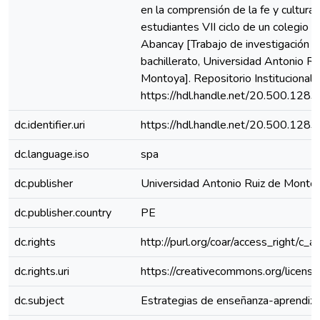
en la comprensión de la fe y cultura 
estudiantes VII ciclo de un colegio p
Abancay [Trabajo de investigación d
bachillerato, Universidad Antonio Ru
Montoya]. Repositorio Instituciona
https://hdl.handle.net/20.500.128
dc.identifier.uri
https://hdl.handle.net/20.500.128
dc.language.iso
spa
dc.publisher
Universidad Antonio Ruiz de Monto
dc.publisher.country
PE
dc.rights
http://purl.org/coar/access_right/c_a
dc.rights.uri
https://creativecommons.org/license
dc.subject
Estrategias de enseñanza-aprendiza