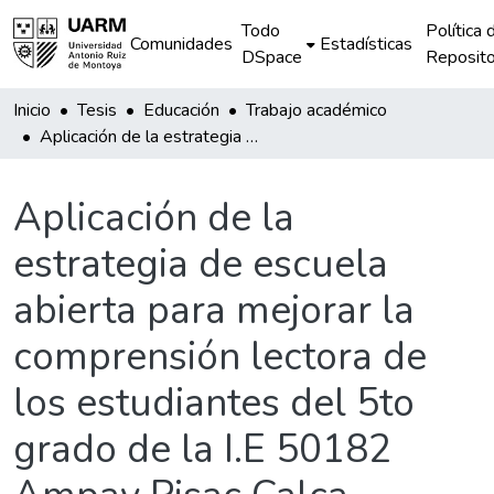
Todo
Política 
Comunidades
Estadísticas
DSpace
Reposito
Inicio
Tesis
Educación
Trabajo académico
Aplicación de la estrategia de escuela abierta para mejorar la comprensión lectora de los estudiantes del 5to grado de la I.E 50182 Ampay Pisac Calca
Aplicación de la
estrategia de escuela
abierta para mejorar la
comprensión lectora de
los estudiantes del 5to
grado de la I.E 50182