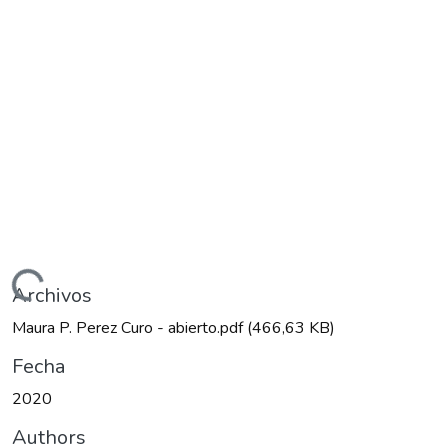
gando...
Archivos
Maura P. Perez Curo - abierto.pdf
(466,63 KB)
Fecha
2020
Authors