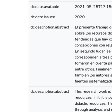
dc.date.available
2021-05-25T17:15
dc.date.issued
2020
dc.description.abstract
El presente trabajo d
sobre los recursos did
tendencias que hay co
concepciones con relac
En segundo lugar, se 
corresponden a tres p
tomaron en cuenta para
entre otros. Finalmen
también los autores 
fuentes sistematizada
dc.description.abstract
This research work is 
resources. In it, it i
didactic resources. T
through analysis and