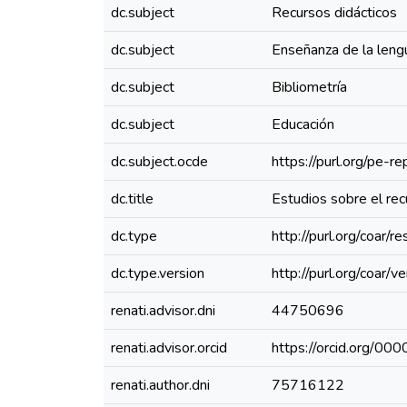
dc.subject
Recursos didácticos
dc.subject
Enseñanza de la leng
dc.subject
Bibliometría
dc.subject
Educación
dc.subject.ocde
https://purl.org/pe-
dc.title
Estudios sobre el recu
dc.type
http://purl.org/coar/
dc.type.version
http://purl.org/coar
renati.advisor.dni
44750696
renati.advisor.orcid
https://orcid.org/
renati.author.dni
75716122