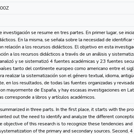
:00Z
e investigación se resume en tres partes. En primer lugar, se inic
ácticos. En la misma, se señala sobre la necesidad de identificar 
n relación a los recursos didácticos. El objetivo en esta investig
ión a los recursos didácticos a través de un análisis y sistematiz
analizó y se sistematizó 4 fuentes académicas y 23 fuentes secu
aíses tanto del continente europeo como americano entre el sigl
 realizar la sistematización son el género textual, idioma, antigü
te, en los resultados, de todas las fuentes organizadas y revisa
son mayormente de España, y hay escasas investigaciones en Lati
s corresponde a libros y artículos académicos.
summarized in three parts. In the first place, it starts with the pr
s pointed out the need to identify and analyze the different concept
he objective of this research is to recognize these tendencies and
 systematization of the primary and secondary sources. Second, 