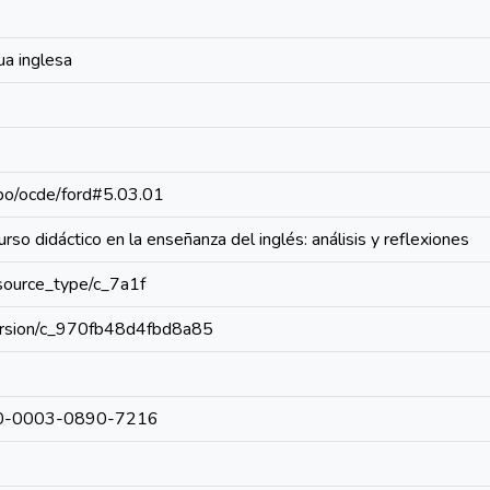
ua inglesa
repo/ocde/ford#5.03.01
rso didáctico en la enseñanza del inglés: análisis y reflexiones
resource_type/c_7a1f
/version/c_970fb48d4fbd8a85
0000-0003-0890-7216