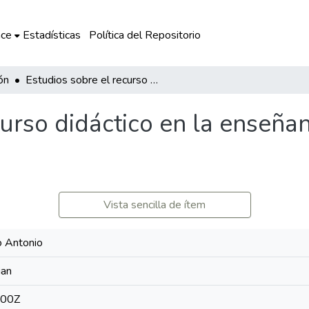
ce
Estadísticas
Política del Repositorio
ón
Estudios sobre el recurso didáctico en la enseñanza del inglés: análisis y reflexiones
urso didáctico en la enseñan
Vista sencilla de ítem
o Antonio
ian
:00Z