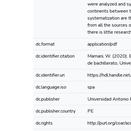
were analyzed and sy
continents between th
systematization are th
from all the sources 
there is little resea
dc.format
application/pdf
dc.identifier.citation
Mamani, W. (2020). Es
de bachillerato, Univ
dc.identifier.uri
https://hdl.handle.
dc.language.iso
spa
dc.publisher
Universidad Antonio
dc.publisher.country
PE
dc.rights
http://purl.org/coar/