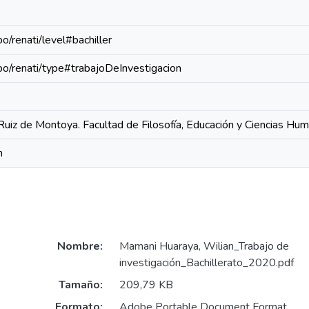
po/renati/level#bachiller
epo/renati/type#trabajoDeInvestigacion
Ruiz de Montoya. Facultad de Filosofía, Educación y Ciencias Hu
n
Nombre:
Mamani Huaraya, Wilian_Trabajo de
investigación_Bachillerato_2020.pdf
Tamaño:
209,79 KB
Formato:
Adobe Portable Document Format