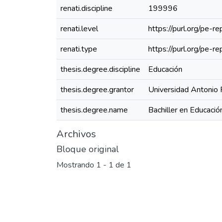
renati.discipline
199996
renati.level
https://purl.org/pe-re
renati.type
https://purl.org/pe-r
thesis.degree.discipline
Educación
thesis.degree.grantor
Universidad Antonio 
thesis.degree.name
Bachiller en Educació
Archivos
Bloque original
Mostrando
1 - 1 de 1