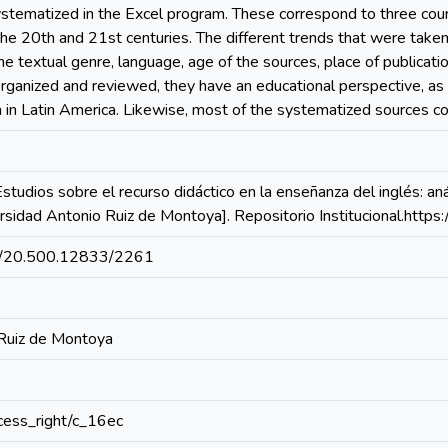
stematized in the Excel program. These correspond to three cou
e 20th and 21st centuries. The different trends that were taken 
e textual genre, language, age of the sources, place of publication
organized and reviewed, they have an educational perspective, as
rch in Latin America. Likewise, most of the systematized sources 
tudios sobre el recurso didáctico en la enseñanza del inglés: anál
ersidad Antonio Ruiz de Montoya]. Repositorio Institucional.htt
net/20.500.12833/2261
 Ruiz de Montoya
access_right/c_16ec