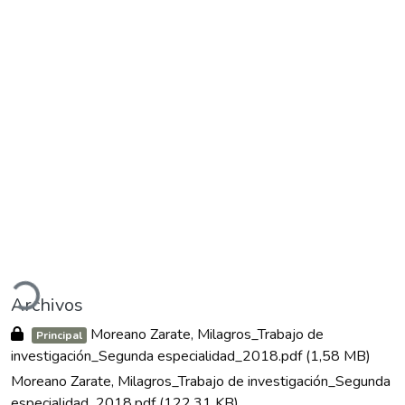
rgando...
Archivos
Moreano Zarate, Milagros_Trabajo de
Principal
investigación_Segunda especialidad_2018.pdf
(1,58 MB)
Moreano Zarate, Milagros_Trabajo de investigación_Segunda
especialidad_2018.pdf
(122,31 KB)