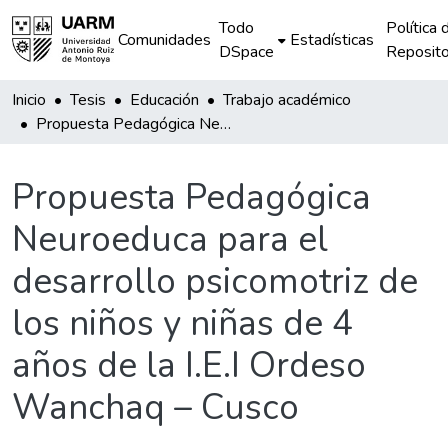
Todo
Política 
Comunidades
Estadísticas
DSpace
Reposito
Inicio
Tesis
Educación
Trabajo académico
Propuesta Pedagógica Neuroeduca para el desarrollo psicomotriz de los niños y niñas de 4 años de la I.E.I Ordeso Wanchaq – Cusco
Propuesta Pedagógica
Neuroeduca para el
desarrollo psicomotriz de
los niños y niñas de 4
años de la I.E.I Ordeso
Wanchaq – Cusco