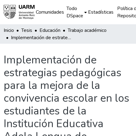
Todo
Política 
Comunidades
Estadísticas
DSpace
Reposito
Inicio
Tesis
Educación
Trabajo académico
Implementación de estrategias pedagógicas para la mejora de la convivencia escolar en los estudiantes de la Institución Educativa Adela Lengua de Calderón del Distrito de Santiago
Implementación de
estrategias pedagógicas
para la mejora de la
convivencia escolar en los
estudiantes de la
Institución Educativa