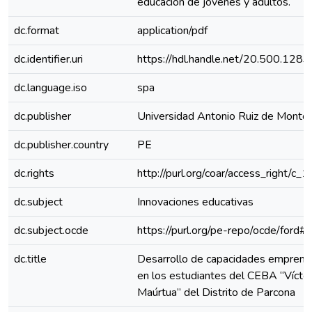
educación de jóvenes y adultos.
dc.format
application/pdf
dc.identifier.uri
https://hdl.handle.net/20.500.128
dc.language.iso
spa
dc.publisher
Universidad Antonio Ruiz de Monto
dc.publisher.country
PE
dc.rights
http://purl.org/coar/access_right/c_
dc.subject
Innovaciones educativas
dc.subject.ocde
https://purl.org/pe-repo/ocde/ford#
dc.title
Desarrollo de capacidades empren
en los estudiantes del CEBA “Vícto
Maúrtua” del Distrito de Parcona