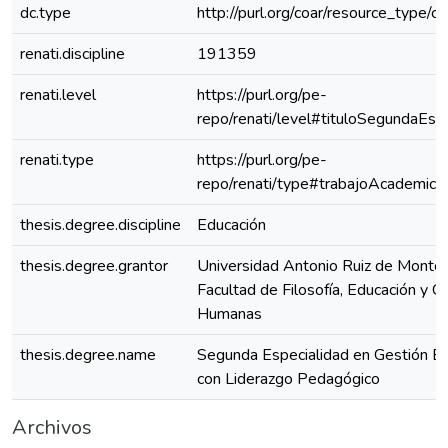
dc.type
http://purl.org/coar/resource_type/c
renati.discipline
191359
renati.level
https://purl.org/pe-
repo/renati/level#tituloSegundaEspe
renati.type
https://purl.org/pe-
repo/renati/type#trabajoAcademico
thesis.degree.discipline
Educación
thesis.degree.grantor
Universidad Antonio Ruiz de Montoy
Facultad de Filosofía, Educación y Ci
Humanas
thesis.degree.name
Segunda Especialidad en Gestión Es
con Liderazgo Pedagógico
Archivos