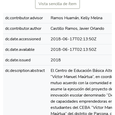
Vista sencilla de ítem
dc.contributor.advisor
Ramos Huamán, Kelly Melina
dc.contributor.author
Castillo Ramos, Javier Orlando
dc.date.accessioned
2018-06-17T02:13:50Z
dc.date.available
2018-06-17T02:13:50Z
dc.date.issued
2018
dc.description.abstract
El Centro de Educación Básica Alter
“Víctor Manuel Maúrtua”, en coordin
mutuo acuerdo con la comunidad edu
asume la ejecución del proyecto de
innovación escolar denominado “Des
de capacidades emprendedoras en 
estudiantes del CEBA “Víctor Manu
Maúrtua” del distrito de Parcona, c