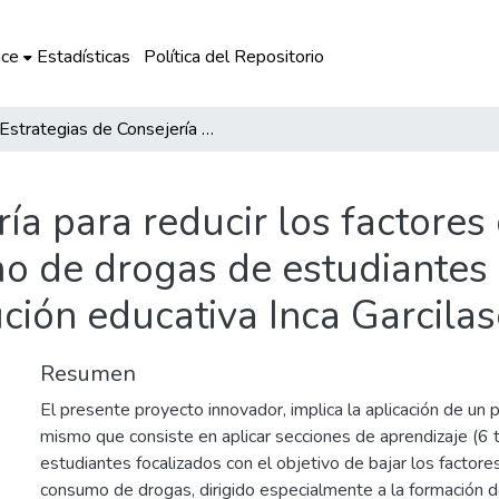
ce
Estadísticas
Política del Repositorio
Estrategias de Consejería para reducir los factores de riesgo en la prevención del consumo de drogas de estudiantes del cuarto grado de secundaria en la institución educativa Inca Garcilaso de la Vega Cusco
ía para reducir los factores 
o de drogas de estudiantes 
tución educativa Inca Garcila
Resumen
El presente proyecto innovador, implica la aplicación de un p
mismo que consiste en aplicar secciones de aprendizaje (6 t
estudiantes focalizados con el objetivo de bajar los factore
consumo de drogas, dirigido especialmente a la formación d