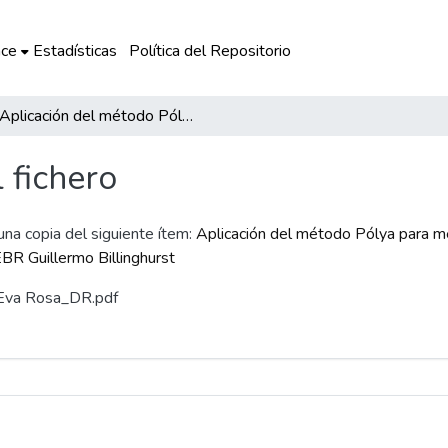
ce
Estadísticas
Política del Repositorio
Aplicación del método Pólya para mejorar el rendimiento académico de matemática en los estudiantes de educación primaria de la IEBR Guillermo Billinghurst
l fichero
 una copia del siguiente ítem:
Aplicación del método Pólya para m
EBR Guillermo Billinghurst
a Eva Rosa_DR.pdf