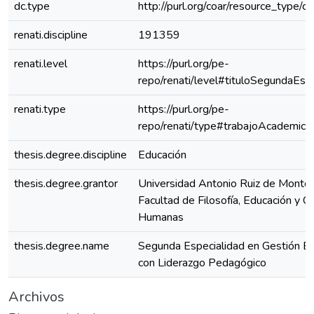
dc.type
http://purl.org/coar/resource_type/c
renati.discipline
191359
renati.level
https://purl.org/pe-
repo/renati/level#tituloSegundaEspe
renati.type
https://purl.org/pe-
repo/renati/type#trabajoAcademico
thesis.degree.discipline
Educación
thesis.degree.grantor
Universidad Antonio Ruiz de Montoy
Facultad de Filosofía, Educación y Ci
Humanas
thesis.degree.name
Segunda Especialidad en Gestión Es
con Liderazgo Pedagógico
Archivos