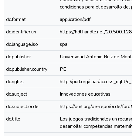
condiciones para el desarrollo del p
dc.format
application/pdf
dc.identifier.uri
https://hdl.handle.net/20.500.128
dc.language.iso
spa
dc.publisher
Universidad Antonio Ruiz de Monto
dc.publisher.country
PE
dc.rights
http://purl.org/coar/access_right/c_
dc.subject
Innovaciones educativas
dc.subject.ocde
https://purl.org/pe-repo/ocde/ford#
dc.title
Los juegos tradicionales un recurso 
desarrollar competencias matemáti