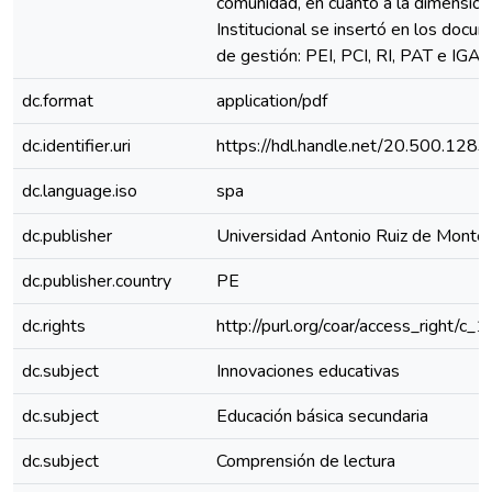
comunidad, en cuanto a la dimensión
Institucional se insertó en los docu
de gestión: PEI, PCI, RI, PAT e IGA.
dc.format
application/pdf
dc.identifier.uri
https://hdl.handle.net/20.500.128
dc.language.iso
spa
dc.publisher
Universidad Antonio Ruiz de Monto
dc.publisher.country
PE
dc.rights
http://purl.org/coar/access_right/c_
dc.subject
Innovaciones educativas
dc.subject
Educación básica secundaria
dc.subject
Comprensión de lectura