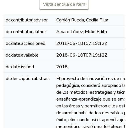
Vista sencilla de ítem
dc.contributor.advisor
Carrión Rueda, Cecilia Pilar
dc.contributor.author
Alvaro López, Millie Edith
dc.date.accessioned
2018-06-18T07:19:12Z
dc.date.available
2018-06-18T07:19:12Z
dc.date.issued
2018
dc.description.abstract
El proyecto de innovación es de nat
pedagógica, consideró apropiado la 
de los métodos, estrategias y técni
enseñanza-aprendizaje que se empl
en las áreas y permitieron a los est
desarrollar habilidades deseables p
éxito, eliminando así el aprendizaje
memorístico, sirvió para fortalecer la