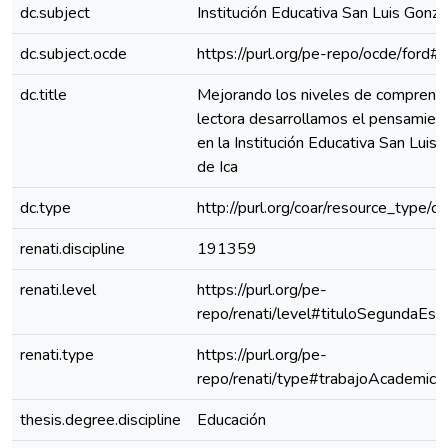
dc.subject
Institución Educativa San Luis Gonz
dc.subject.ocde
https://purl.org/pe-repo/ocde/ford#
dc.title
Mejorando los niveles de comprens
lectora desarrollamos el pensamiento
en la Institución Educativa San Luis
de Ica
dc.type
http://purl.org/coar/resource_type/c
renati.discipline
191359
renati.level
https://purl.org/pe-
repo/renati/level#tituloSegundaEspe
renati.type
https://purl.org/pe-
repo/renati/type#trabajoAcademico
thesis.degree.discipline
Educación