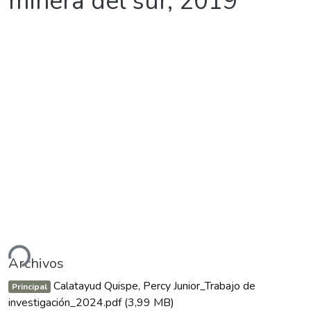
minera del sur, 2019
argando...
Archivos
Calatayud Quispe, Percy Junior_Trabajo de
Principal
investigación_2024.pdf
(3,99 MB)