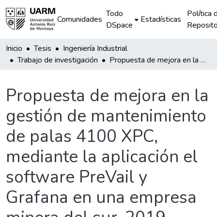
Todo
Política 
Comunidades
Estadísticas
DSpace
Reposito
Inicio
Tesis
Ingeniería Industrial
Trabajo de investigación
Propuesta de mejora en la gestión de mantenimiento de palas 4100 XPC, mediante la aplicación el software PreVail y Grafana en una empresa minera del sur, 2019
Propuesta de mejora en la
gestión de mantenimiento
de palas 4100 XPC,
mediante la aplicación el
software PreVail y
Grafana en una empresa