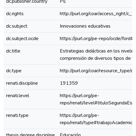
dc.publisher.country
PE
dc.rights
http://purl.org/coar/access_right/c_
dc.subject
Innovaciones educativas
dc.subject.ocde
https://purl.org/pe-repo/ocde/ford#
dc.title
Estrategias didácticas en los nivele
comprensión de diversos tipos de t
dc.type
http://purl.org/coar/resource_type/c
renati.discipline
191359
renati.level
https://purl.org/pe-
repo/renati/level#tituloSegundaEspe
renati.type
https://purl.org/pe-
repo/renati/type#trabajoAcademico
thesis.degree.discipline
Educación