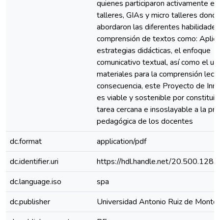
quienes participaron activamente en
talleres, GIAs y micro talleres dond
abordaron las diferentes habilidades
comprensión de textos como: Aplica
estrategias didácticas, el enfoque
comunicativo textual, así como el us
materiales para la comprensión lecto
consecuencia, este Proyecto de Inn
es viable y sostenible por constituir
tarea cercana e insoslayable a la prá
pedagógica de los docentes
dc.format
application/pdf
dc.identifier.uri
https://hdl.handle.net/20.500.128
dc.language.iso
spa
dc.publisher
Universidad Antonio Ruiz de Monto