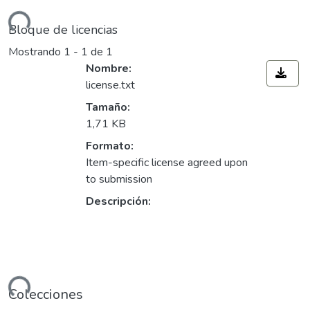
ndo...
Bloque de licencias
Mostrando
1 - 1 de 1
Nombre:
license.txt
Tamaño:
1,71 KB
Formato:
Item-specific license agreed upon
to submission
Descripción:
ndo...
Colecciones