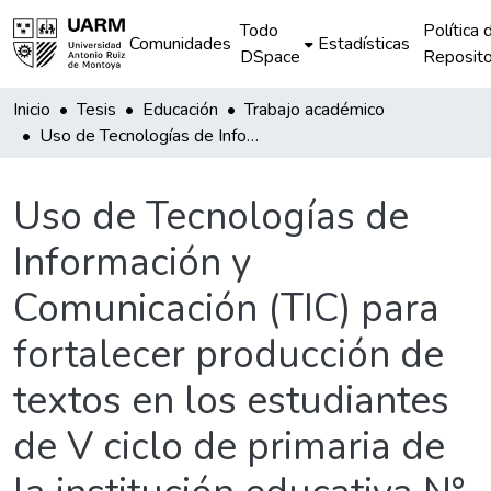
Todo
Política 
Comunidades
Estadísticas
DSpace
Reposito
Inicio
Tesis
Educación
Trabajo académico
Uso de Tecnologías de Información y Comunicación (TIC) para fortalecer producción de textos en los estudiantes de V ciclo de primaria de la institución educativa N° 50502 Cjunucunca.
Uso de Tecnologías de
Información y
Comunicación (TIC) para
fortalecer producción de
textos en los estudiantes
de V ciclo de primaria de