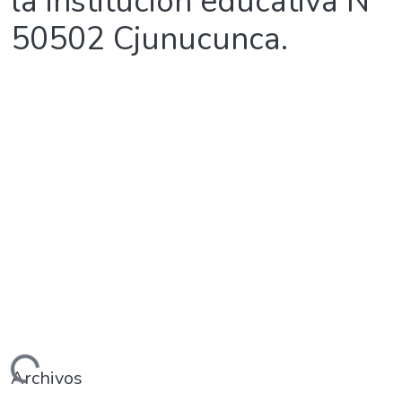
la institución educativa N°
50502 Cjunucunca.
argando...
Archivos