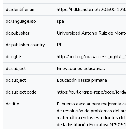
dc.identifier.uri
https://hdl.handle.net/20.500.128
dc.language.iso
spa
dc.publisher
Universidad Antonio Ruiz de Monto
dc.publisher.country
PE
dc.rights
http://purl.org/coar/access_right/c_
dc.subject
Innovaciones educativas
dc.subject
Educación básica primaria
dc.subject.ocde
https://purl.org/pe-repo/ocde/ford#
dc.title
El huerto escolar para mejorar la ca
de resolución de problemas del áre
matemática en los estudiantes del V
de la Institución Educativa N°5051