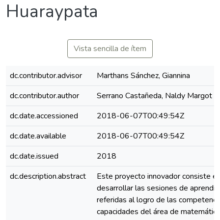
Huaraypata
Vista sencilla de ítem
dc.contributor.advisor
Marthans Sánchez, Giannina
dc.contributor.author
Serrano Castañeda, Naldy Margot
dc.date.accessioned
2018-06-07T00:49:54Z
dc.date.available
2018-06-07T00:49:54Z
dc.date.issued
2018
dc.description.abstract
Este proyecto innovador consiste e
desarrollar las sesiones de aprendiz
referidas al logro de las competenci
capacidades del área de matemática