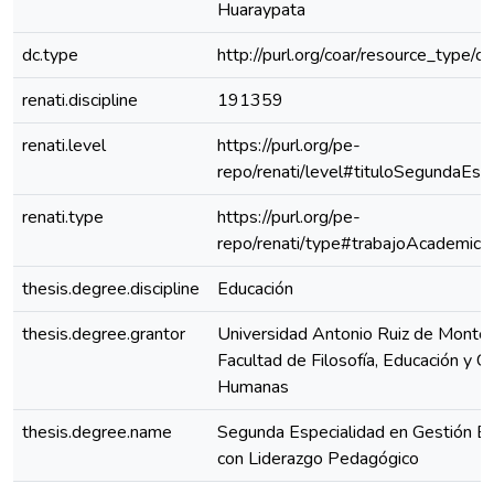
Huaraypata
dc.type
http://purl.org/coar/resource_type/c
renati.discipline
191359
renati.level
https://purl.org/pe-
repo/renati/level#tituloSegundaEspe
renati.type
https://purl.org/pe-
repo/renati/type#trabajoAcademico
thesis.degree.discipline
Educación
thesis.degree.grantor
Universidad Antonio Ruiz de Montoy
Facultad de Filosofía, Educación y Ci
Humanas
thesis.degree.name
Segunda Especialidad en Gestión Es
con Liderazgo Pedagógico