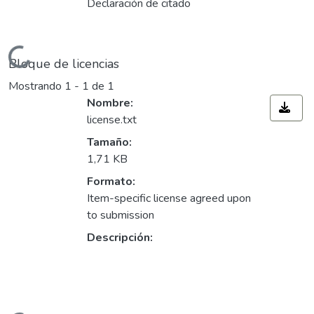
Declaración de citado
gando...
Bloque de licencias
Mostrando
1 - 1 de 1
Nombre:
license.txt
Tamaño:
1,71 KB
Formato:
Item-specific license agreed upon
to submission
Descripción: