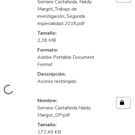
Serrano Castañeda, Naldy
Margot_Trabajo de
investigación_Segunda
especialidad 2018.pdf
Tamaño:
2,38 MB
Formato:
Adobe Portable Document
Format
Descripción:
Acceso restringido
gando...
Nombre:
Serrano Castañeda Naldy
Margot_DP.pdf
Tamaño:
172,49 KB