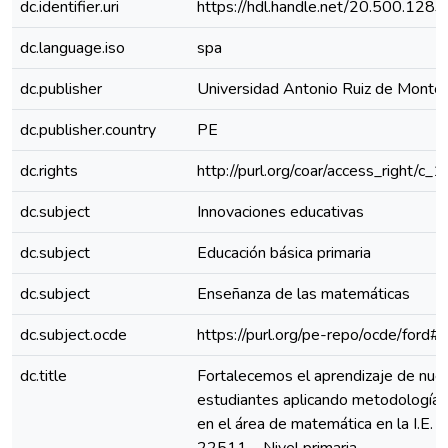
dc.identifier.uri
https://hdl.handle.net/20.500.128
dc.language.iso
spa
dc.publisher
Universidad Antonio Ruiz de Monto
dc.publisher.country
PE
dc.rights
http://purl.org/coar/access_right/c_
dc.subject
Innovaciones educativas
dc.subject
Educación básica primaria
dc.subject
Enseñanza de las matemáticas
dc.subject.ocde
https://purl.org/pe-repo/ocde/ford#
dc.title
Fortalecemos el aprendizaje de nue
estudiantes aplicando metodologías
en el área de matemática en la I.E. 