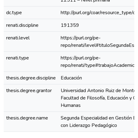
22511 – Nivel primaria
dc.type
http://purl.org/coar/resource_type/c
renati.discipline
191359
renati.level
https://purl.org/pe-
repo/renati/level#tituloSegundaEspe
renati.type
https://purl.org/pe-
repo/renati/type#trabajoAcademico
thesis.degree.discipline
Educación
thesis.degree.grantor
Universidad Antonio Ruiz de Montoy
Facultad de Filosofía, Educación y Ci
Humanas
thesis.degree.name
Segunda Especialidad en Gestión Es
con Liderazgo Pedagógico