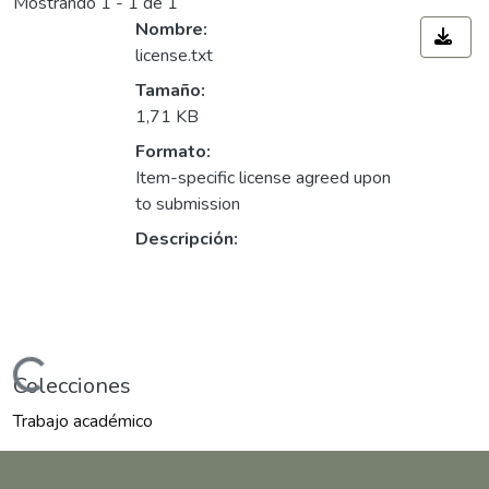
Mostrando
1 - 1 de 1
Nombre:
license.txt
Tamaño:
1,71 KB
Formato:
Item-specific license agreed upon
to submission
Descripción:
rgando...
Colecciones
Trabajo académico