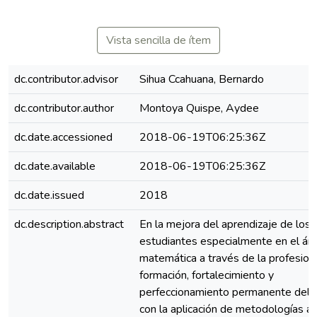
Vista sencilla de ítem
dc.contributor.advisor
Sihua Ccahuana, Bernardo
dc.contributor.author
Montoya Quispe, Aydee
dc.date.accessioned
2018-06-19T06:25:36Z
dc.date.available
2018-06-19T06:25:36Z
dc.date.issued
2018
dc.description.abstract
En la mejora del aprendizaje de los
estudiantes especialmente en el ár
matemática a través de la profesiona
formación, fortalecimiento y
perfeccionamiento permanente del 
con la aplicación de metodologías ac