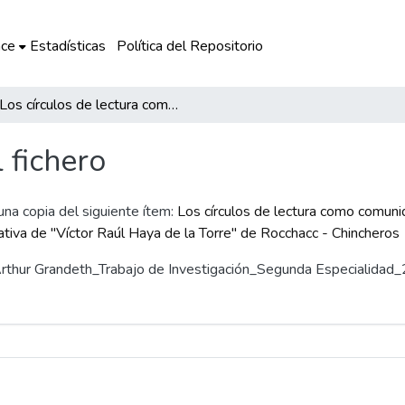
ce
Estadísticas
Política del Repositorio
Los círculos de lectura como comunidad de aprendizaje para mejorar la competencia de comprensión de textos en la Institución Educativa de "Víctor Raúl Haya de la Torre" de Rocchacc - Chincheros
l fichero
 una copia del siguiente ítem:
Los círculos de lectura como comuni
ativa de "Víctor Raúl Haya de la Torre" de Rocchacc - Chincheros
a, Arthur Grandeth_Trabajo de Investigación_Segunda Especialidad