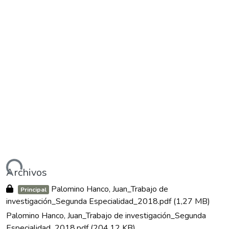
gando...
Archivos
Palomino Hanco, Juan_Trabajo de
Principal
investigación_Segunda Especialidad_2018.pdf
(1,27 MB)
Palomino Hanco, Juan_Trabajo de investigación_Segunda
Especialidad_2018.pdf
(204,12 KB)