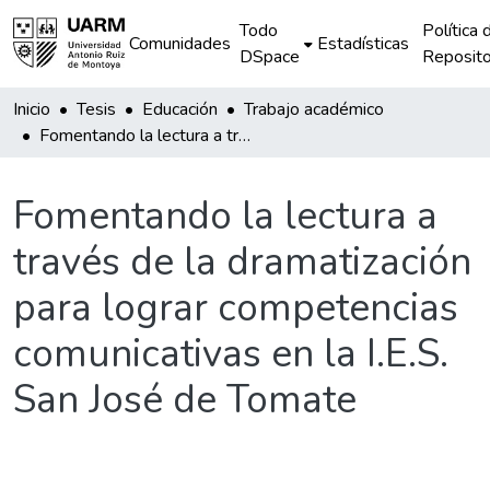
Todo
Política 
Comunidades
Estadísticas
DSpace
Reposito
Inicio
Tesis
Educación
Trabajo académico
Fomentando la lectura a través de la dramatización para lograr competencias comunicativas en la I.E.S. San José de Tomate
Fomentando la lectura a
través de la dramatización
para lograr competencias
comunicativas en la I.E.S.
San José de Tomate