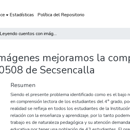
ce
Estadísticas
Política del Repositorio
Leyendo cuentos con imágenes mejoramos la comprensión lectora en la Institución Educativa 50508 de Secsencalla
mágenes mejoramos la compr
50508 de Secsencalla
Resumen
Siendo el presente problema identificado como es el bajo 
en comprensión lectora de los estudiantes del 4° grado, p
realidad se refleja en todos los estudiantes de la Institució
relación con la enseñanza y aprendizaje, por lo tanto podem
trabajo es de naturaleza pedagógica y su atención demanda a
educativa por tener una población de 43 estudiantes. El p