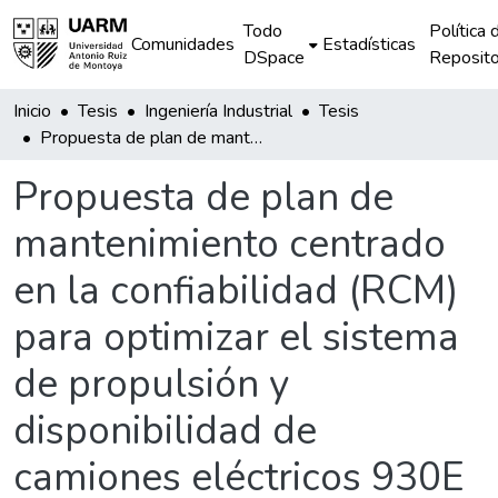
Todo
Política 
Comunidades
Estadísticas
DSpace
Reposito
Inicio
Tesis
Ingeniería Industrial
Tesis
Propuesta de plan de mantenimiento centrado en la confiabilidad (RCM) para optimizar el sistema de propulsión y disponibilidad de camiones eléctricos 930E en una empresa minera a tajo abierto ubicada al sur del Perú
Propuesta de plan de
mantenimiento centrado
en la confiabilidad (RCM)
para optimizar el sistema
de propulsión y
disponibilidad de
camiones eléctricos 930E