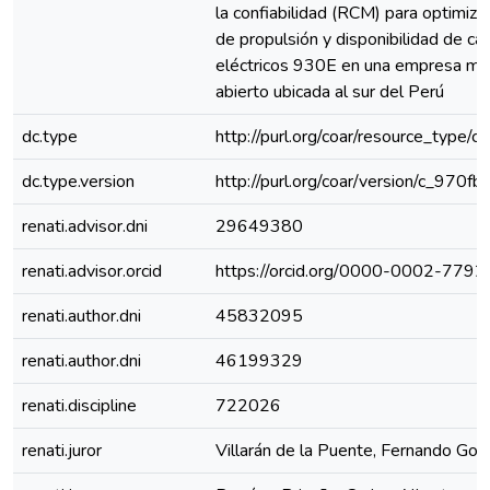
la confiabilidad (RCM) para optimiza
de propulsión y disponibilidad de c
eléctricos 930E en una empresa min
abierto ubicada al sur del Perú
dc.type
http://purl.org/coar/resource_type/c
dc.type.version
http://purl.org/coar/version/c_970
renati.advisor.dni
29649380
renati.advisor.orcid
https://orcid.org/0000-0002-779
renati.author.dni
45832095
renati.author.dni
46199329
renati.discipline
722026
renati.juror
Villarán de la Puente, Fernando Gon