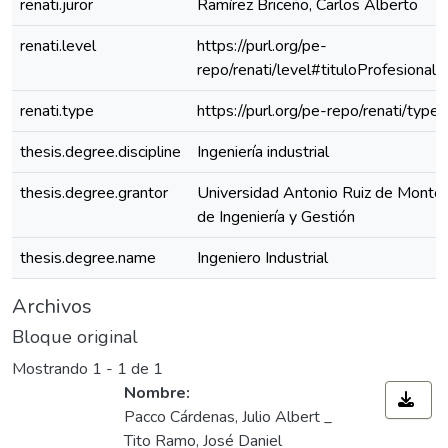
renati.juror
Ramírez Briceño, Carlos Alberto
renati.level
https://purl.org/pe-
repo/renati/level#tituloProfesional
renati.type
https://purl.org/pe-repo/renati/type
thesis.degree.discipline
Ingeniería industrial
thesis.degree.grantor
Universidad Antonio Ruiz de Montoy
de Ingeniería y Gestión
thesis.degree.name
Ingeniero Industrial
Archivos
Bloque original
Mostrando
1 - 1 de 1
Nombre:
Pacco Cárdenas, Julio Albert _
Tito Ramo, José Daniel