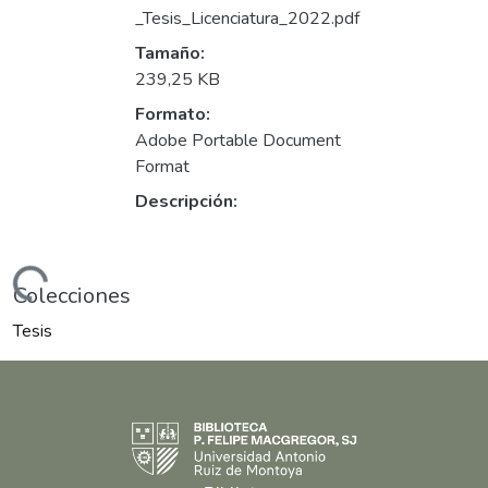
_Tesis_Licenciatura_2022.pdf
Tamaño:
239,25 KB
Formato:
Adobe Portable Document
Format
Descripción:
argando...
Colecciones
Tesis