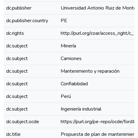
dc.publisher
Universidad Antonio Ruiz de Monto
dc.publisher.country
PE
dc.rights
http://purl.org/coar/access_right/c_
dc.subject
Minería
dc.subject
Camiones
dc.subject
Mantenimiento y reparación
dc.subject
Confiabilidad
dc.subject
Perú
dc.subject
Ingeniería industrial
dc.subject.ocde
https://purl.org/pe-repo/ocde/ford#
dc.title
Propuesta de plan de mantenimient