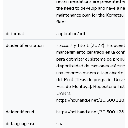
recommendations are presented whi
the need to develop and have a ne
maintenance plan for the Komatsu 
fleet.
dc.format
application/pdf
dc.identifier.citation
Pacco, J. y Tito, J. (2022). Propuest
mantenimiento centrado en la confia
para optimizar el sistema de propuls
disponibilidad de camiones eléctric
una empresa minera a tajo abierto ub
del Perú [Tesis de pregrado, Univer
Ruiz de Montoya]. Repositorio Instit
UARM.
https://hdl.handle.net/20.500.128
dc.identifier.uri
https://hdl.handle.net/20.500.128
dc.language.iso
spa