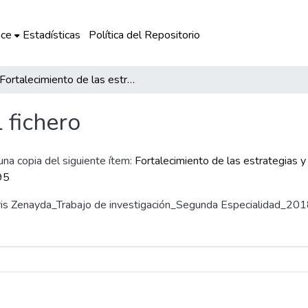
ce
Estadísticas
Política del Repositorio
Fortalecimiento de las estrategias y técnicas de los docentes para mejorar la expresión oral de los estudiantes de la IEI N.º 395
l fichero
 una copia del siguiente ítem:
Fortalecimiento de las estrategias y
395
 Doris Zenayda_Trabajo de investigación_Segunda Especialidad_201