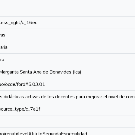
access_right/c_16ec
vas
aria
ra
 Margarita Santa Ana de Benavides (Ica)
repo/ocde/ford#5.03.01
 didácticas activas de los docentes para mejorar el nivel de com
resource_type/c_7a1f
epo/renati/level#tituloSegundaEspecialidad