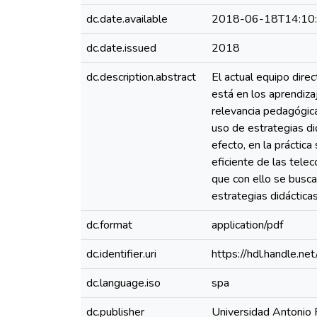
dc.date.available
2018-06-18T14:10
dc.date.issued
2018
dc.description.abstract
El actual equipo dire
está en los aprendiza
relevancia pedagógic
uso de estrategias di
efecto, en la práctic
eficiente de las tele
que con ello se busca
estrategias didáctica
dc.format
application/pdf
dc.identifier.uri
https://hdl.handle.
dc.language.iso
spa
dc.publisher
Universidad Antonio