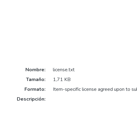
Nombre:
license.txt
Tamaño:
1,71 KB
Formato:
Item-specific license agreed upon to s
Descripción: