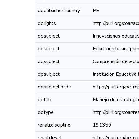
dc.publisher.country
PE
dc.rights
http://purl.org/coar/
dc.subject
Innovaciones educati
dc.subject
Educación básica prim
dc.subject
Comprensión de lectu
dc.subject
Institución Educativa
dc.subject.ocde
https://purl.org/pe-
dc.title
Manejo de estrategias
dc.type
http://purl.org/coar/
renati.discipline
191359
renati.level
https://purl.org/pe-r