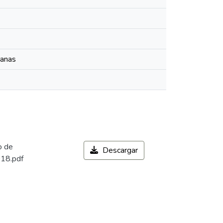
manas
o de
Descargar
018.pdf