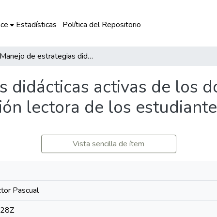
ce
Estadísticas
Política del Repositorio
Manejo de estrategias didácticas activas de los docentes para mejorar el nivel de comprensión lectora de los estudiantes
s didácticas activas de los 
ión lectora de los estudiant
Vista sencilla de ítem
ctor Pascual
:28Z