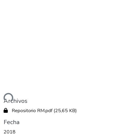
ando...
Archivos
Repositorio RM.pdf
(25,65 KB)
Fecha
2018