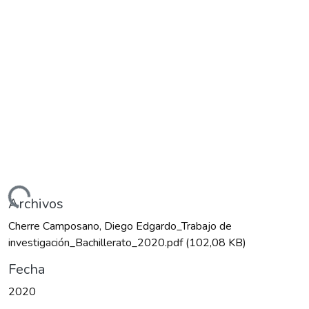
gando...
Archivos
Cherre Camposano, Diego Edgardo_Trabajo de
investigación_Bachillerato_2020.pdf
(102,08 KB)
Fecha
2020