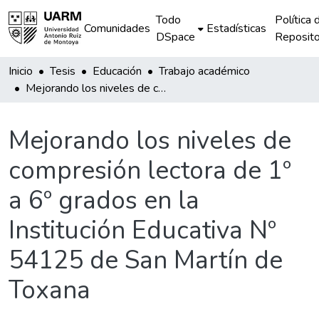
Todo
Política 
Comunidades
Estadísticas
DSpace
Reposito
Inicio
Tesis
Educación
Trabajo académico
Mejorando los niveles de compresión lectora de 1º a 6º grados en la Institución Educativa Nº 54125 de San Martín de Toxana
Mejorando los niveles de
compresión lectora de 1º
a 6º grados en la
Institución Educativa Nº
54125 de San Martín de
Toxana