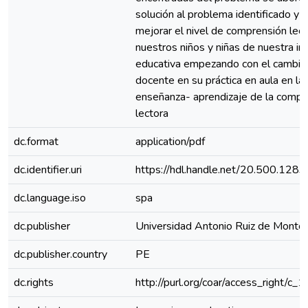
solución al problema identificado y l
mejorar el nivel de comprensión lec
nuestros niños y niñas de nuestra ins
educativa empezando con el cambio
docente en su práctica en aula en la
enseñanza- aprendizaje de la compr
lectora
dc.format
application/pdf
dc.identifier.uri
https://hdl.handle.net/20.500.128
dc.language.iso
spa
dc.publisher
Universidad Antonio Ruiz de Monto
dc.publisher.country
PE
dc.rights
http://purl.org/coar/access_right/c_