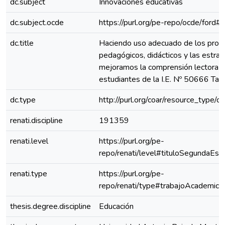
dc.subject
Innovaciones educativas
dc.subject.ocde
https://purl.org/pe-repo/ocde/ford#
dc.title
Haciendo uso adecuado de los proc
pedagógicos, didácticos y las estrat
mejoramos la comprensión lectora d
estudiantes de la I.E. Nº 50666 Tam
dc.type
http://purl.org/coar/resource_type/c
renati.discipline
191359
renati.level
https://purl.org/pe-
repo/renati/level#tituloSegundaEspe
renati.type
https://purl.org/pe-
repo/renati/type#trabajoAcademico
thesis.degree.discipline
Educación