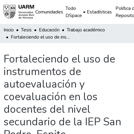
Todo
Política 
Comunidades
Estadísticas
DSpace
Reposito
Inicio
Tesis
Educación
Trabajo académico
Fortaleciendo el uso de instrumentos de autoevaluación y coevaluación en los docentes del nivel secundario de la IEP San Pedro, Espite
Fortaleciendo el uso de
instrumentos de
autoevaluación y
coevaluación en los
docentes del nivel
secundario de la IEP San