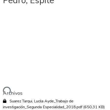
Pedro, Espite
ndo...
Archivos
Suarez Tarqui, Lucila Ayde_Trabajo de
investigación_Segunda Especialidad_2018.pdf
(650,31 KB)