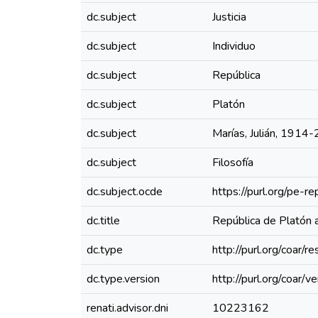
dc.subject
Justicia
dc.subject
Individuo
dc.subject
República
dc.subject
Platón
dc.subject
Marías, Julián, 1914
dc.subject
Filosofía
dc.subject.ocde
https://purl.org/pe-
dc.title
República de Platón a
dc.type
http://purl.org/coar/
dc.type.version
http://purl.org/coar
renati.advisor.dni
10223162