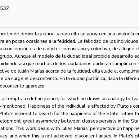
:53Z
retende definir la justicia, y para ello se apoya en una analogía 
 en pocas ocasiones a la felicidad. La felicidad de los individuo
 concepción es de carácter comunitario y colectivo, de allí que el
 grupo. Aunque el modelo de la ciudad ideal propicie desarrollo ec
pidiendo así que muchos de los ciudadanos pudieran cumplir con 
tiva de Julián Marías acerca de la felicidad, ella alude al cumpli
e da surge el descontento. En la ciudad platónica, dada la diferenc
descontento aparezca.
o attempts to define justice, for which he draws an analogy betw
 mentioned. Happiness of the individual is affected by Plato’s co
n Plato’s interest to search for the happiness of the State, rather t
elopment, great asymmetry between classes persists in the State
tations. This work deals with Julian Marias’ perspective on happin
uals; and when this is not achieved, discontent arises. In Plato’s 