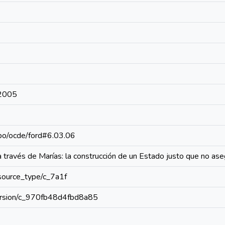
-2005
repo/ocde/ford#6.03.06
 través de Marías: la construcción de un Estado justo que no asegu
resource_type/c_7a1f
/version/c_970fb48d4fbd8a85