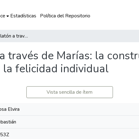
ce
Estadísticas
Política del Repositorio
República de Platón a través de Marías: la construcción de un Estado justo que no asegura la felicidad individual
a través de Marías: la const
la felicidad individual
Vista sencilla de ítem
sa Elvira
ebastián
:53Z