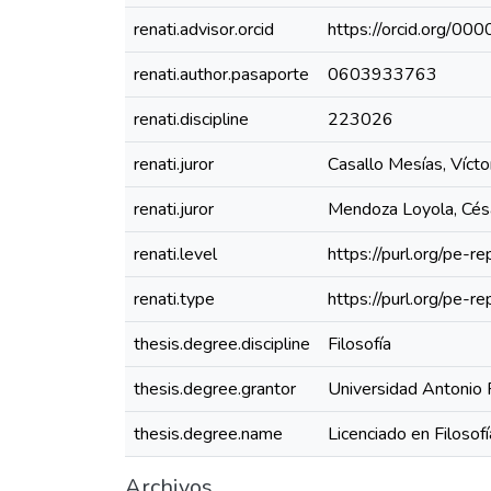
renati.advisor.orcid
https://orcid.org/
renati.author.pasaporte
0603933763
renati.discipline
223026
renati.juror
Casallo Mesías, Vícto
renati.juror
Mendoza Loyola, Césa
renati.level
https://purl.org/pe-re
renati.type
https://purl.org/pe-r
thesis.degree.discipline
Filosofía
thesis.degree.grantor
Universidad Antonio 
thesis.degree.name
Licenciado en Filosofí
Archivos