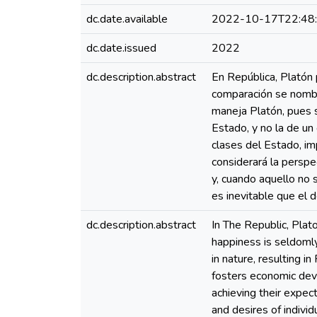
dc.date.available
2022-10-17T22:48
dc.date.issued
2022
dc.description.abstract
En República, Platón p
comparación se nombra
maneja Platón, pues su
Estado, y no la de un
clases del Estado, im
considerará la perspec
y, cuando aquello no s
es inevitable que el 
dc.description.abstract
In The Republic, Plat
happiness is seldomly
in nature, resulting i
fosters economic dev
achieving their expec
and desires of individ