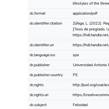
lifestyles of the thre
dc.format
application/pdf
dc.identifier.citation
Zúñiga, L. (2022). Rep
[Tesis de pregrado, 
https://hdl.handle.
dc.identifier.uri
https://hdl.handle.
dc.language.iso
spa
dc.publisher
Universidad Antonio
dc.publisher.country
PE
dc.rights
http://purl.org/coar/a
dc.rights.uri
https://creativecomm
dc.subject
Felicidad