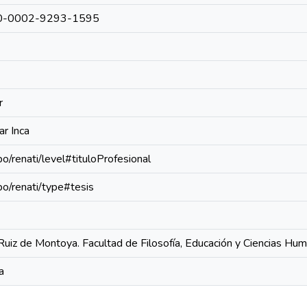
0000-0002-9293-1595
r
r Inca
po/renati/level#tituloProfesional
epo/renati/type#tesis
Ruiz de Montoya. Facultad de Filosofía, Educación y Ciencias Hu
a