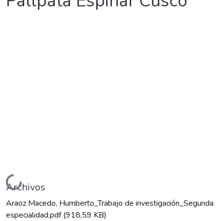
Pallpata Espinar Cusco
Cargando...
Archivos
Araoz Macedo, Humberto_Trabajo de investigación_Segunda
especialidad.pdf
(918,59 KB)