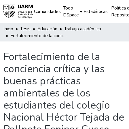
Todo
Política 
Comunidades
Estadísticas
DSpace
Reposito
Inicio
Tesis
Educación
Trabajo académico
Fortalecimiento de la conciencia crítica y las buenas prácticas ambientales de los estudiantes del colegio Nacional Héctor Tejada de Pallpata Espinar Cusco
Fortalecimiento de la
conciencia crítica y las
buenas prácticas
ambientales de los
estudiantes del colegio
Nacional Héctor Tejada de