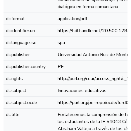
dialógica en forma comunitaria
dc.format
application/pdf
dc.identifier.uri
https://hdl.handle.net/20.500.128
dc.language.iso
spa
dc.publisher
Universidad Antonio Ruiz de Monto
dc.publisher.country
PE
dc.rights
http://purl.org/coar/access_right/c_
dc.subject
Innovaciones educativas
dc.subject.ocde
https://purl.org/pe-repo/ocde/ford#
dc.title
Fortalecemos la comprensión de te
los estudiantes de la IE 54043 Cés
Abraham Vallejo a través de los círc