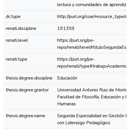
lectura y comunidades de aprendizaj
dc.type
http://purl.org/coar/resource_type/c
renati.discipline
191359
renati.level
https://purl.org/pe-
repo/renati/level#tituloSegundaEspe
renati.type
https://purl.org/pe-
repo/renati/type#trabajoAcademico
thesis.degree.discipline
Educación
thesis.degree.grantor
Universidad Antonio Ruiz de Montoy
Facultad de Filosofía, Educación y Ci
Humanas
thesis.degree.name
Segunda Especialidad en Gestión Es
con Liderazgo Pedagógico