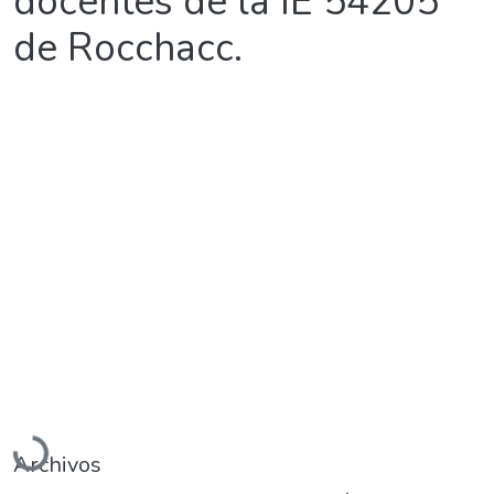
docentes de la IE 54205
de Rocchacc.
Cargando...
Archivos