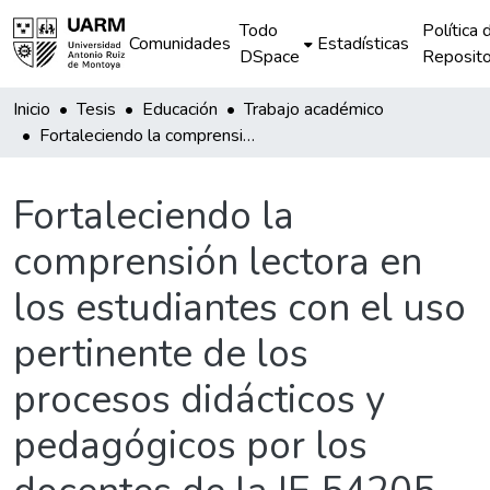
Todo
Política 
Comunidades
Estadísticas
DSpace
Reposito
Inicio
Tesis
Educación
Trabajo académico
Fortaleciendo la comprensión lectora en los estudiantes con el uso pertinente de los procesos didácticos y pedagógicos por los docentes de la IE 54205 de Rocchacc.
Fortaleciendo la
comprensión lectora en
los estudiantes con el uso
pertinente de los
procesos didácticos y
pedagógicos por los