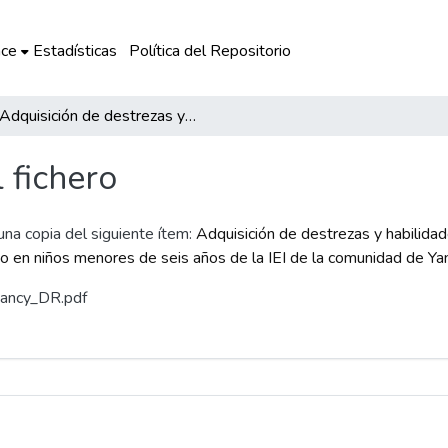
ce
Estadísticas
Política del Repositorio
Adquisición de destrezas y habilidades psicomotrices a través de estrategias de fortalecimiento de un programa de aprestamiento en niños menores de seis años de la IEI de la comunidad de Yanamanchi - Lucre. 2017
l fichero
 una copia del siguiente ítem:
Adquisición de destrezas y habilida
o en niños menores de seis años de la IEI de la comunidad de Y
 Nancy_DR.pdf