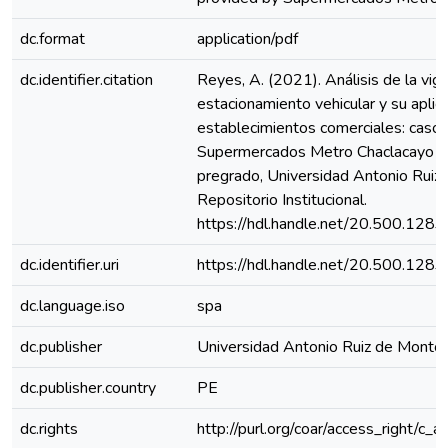
dc.format
application/pdf
dc.identifier.citation
Reyes, A. (2021). Análisis de la vig
estacionamiento vehicular y su aplic
establecimientos comerciales: caso
Supermercados Metro Chaclacayo [
pregrado, Universidad Antonio Ruiz
Repositorio Institucional.
https://hdl.handle.net/20.500.128
dc.identifier.uri
https://hdl.handle.net/20.500.128
dc.language.iso
spa
dc.publisher
Universidad Antonio Ruiz de Monto
dc.publisher.country
PE
dc.rights
http://purl.org/coar/access_right/c_a