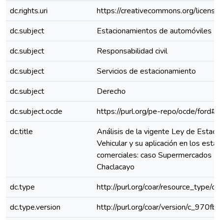
dc.rights.uri
https://creativecommons.org/license
dc.subject
Estacionamientos de automóviles
dc.subject
Responsabilidad civil
dc.subject
Servicios de estacionamiento
dc.subject
Derecho
dc.subject.ocde
https://purl.org/pe-repo/ocde/ford#
dc.title
Análisis de la vigente Ley de Estac
Vehicular y su aplicación en los est
comerciales: caso Supermercados M
Chaclacayo
dc.type
http://purl.org/coar/resource_type/c
dc.type.version
http://purl.org/coar/version/c_970