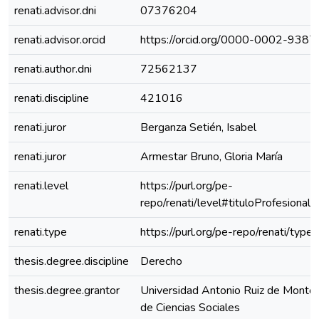
renati.advisor.dni
07376204
renati.advisor.orcid
https://orcid.org/0000-0002-938
renati.author.dni
72562137
renati.discipline
421016
renati.juror
Berganza Setién, Isabel
renati.juror
Armestar Bruno, Gloria María
renati.level
https://purl.org/pe-
repo/renati/level#tituloProfesional
renati.type
https://purl.org/pe-repo/renati/type
thesis.degree.discipline
Derecho
thesis.degree.grantor
Universidad Antonio Ruiz de Montoy
de Ciencias Sociales