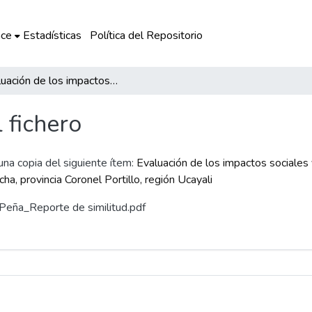
ce
Estadísticas
Política del Repositorio
Evaluación de los impactos sociales y económicos del turismo que se realiza en la comunidad nativa San Francisco, distrito Yarinacocha, provincia Coronel Portillo, región Ucayali
l fichero
 una copia del siguiente ítem:
Evaluación de los impactos sociales 
ha, provincia Coronel Portillo, región Ucayali
o Peña_Reporte de similitud.pdf