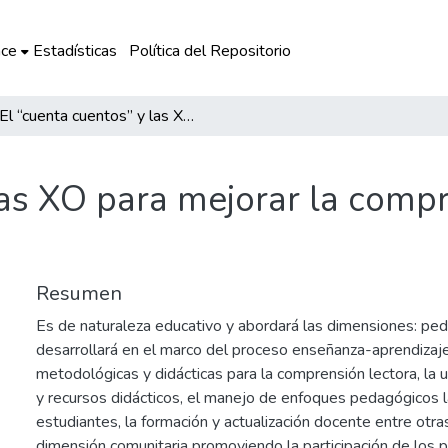
ce
Estadísticas
Política del Repositorio
El “cuenta cuentos” y las XO para mejorar la comprensión lectora en la IE 56132
las XO para mejorar la compr
Resumen
Es de naturaleza educativo y abordará las dimensiones: pe
desarrollará en el marco del proceso enseñanza-aprendizaje
metodológicas y didácticas para la comprensión lectora, la u
y recursos didácticos, el manejo de enfoques pedagógicos l
estudiantes, la formación y actualización docente entre otra
dimensión comunitaria promoviendo la participación de los p