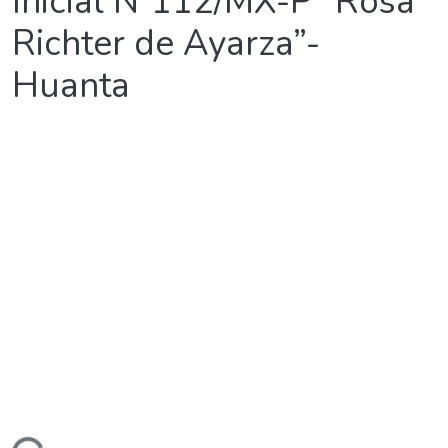
Inicial N°112/MX-P “Rosa
Richter de Ayarza”-
Huanta