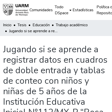
Todo
Política 
Comunidades
Estadísticas
DSpace
Reposito
Inicio
Tesis
Educación
Trabajo académico
Jugando si se aprende a registrar datos en cuadros de doble entrada y tablas de conteo con niños y niñas de 5 años de la Institución Educativa Inicial N°112/MX-P “Rosa Richter de Ayarza”- Huanta
Jugando si se aprende a
registrar datos en cuadros
de doble entrada y tablas
de conteo con niños y
niñas de 5 años de la
Institución Educativa