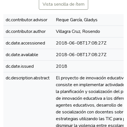
Vista sencilla de ítem
dc.contributor.advisor
Reque García, Gladys
dc.contributor.author
Villagra Cruz, Rosendo
dc.date.accessioned
2018-06-08T17:08:27Z
dc.date.available
2018-06-08T17:08:27Z
dc.date.issued
2018
dc.description.abstract
El proyecto de innovación educativa
consiste en implementar actividade
la planificación y socialización del p
de innovación educativa a los difere
agentes educativos, desarrollo de ta
de socialización con docentes sobre
estrategias utilizando las TIC para p
disminuir la violencia entre escolares