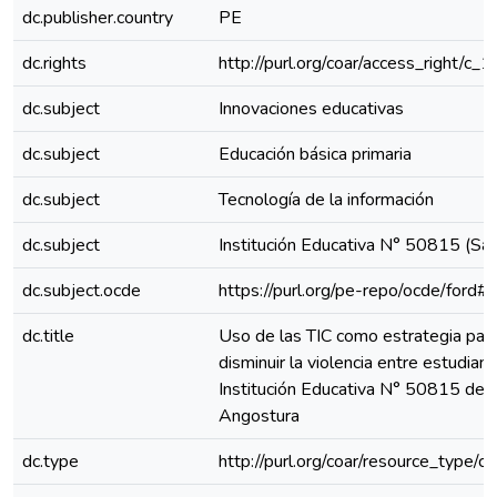
dc.publisher.country
PE
dc.rights
http://purl.org/coar/access_right/c_
dc.subject
Innovaciones educativas
dc.subject
Educación básica primaria
dc.subject
Tecnología de la información
dc.subject
Institución Educativa N° 50815 (Say
dc.subject.ocde
https://purl.org/pe-repo/ocde/ford#
dc.title
Uso de las TIC como estrategia par
disminuir la violencia entre estudian
Institución Educativa N° 50815 de
Angostura
dc.type
http://purl.org/coar/resource_type/c