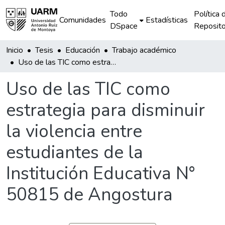
Todo
Política 
Comunidades
Estadísticas
DSpace
Reposito
Inicio
Tesis
Educación
Trabajo académico
Uso de las TIC como estrategia para disminuir la violencia entre estudiantes de la Institución Educativa N° 50815 de Angostura
Uso de las TIC como
estrategia para disminuir
la violencia entre
estudiantes de la
Institución Educativa N°
50815 de Angostura