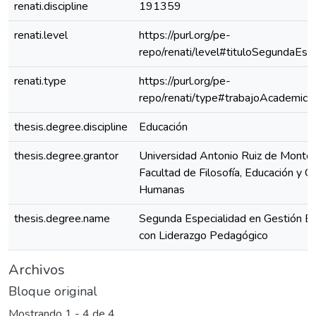
renati.discipline
191359
renati.level
https://purl.org/pe-
repo/renati/level#tituloSegundaEspe
renati.type
https://purl.org/pe-
repo/renati/type#trabajoAcademico
thesis.degree.discipline
Educación
thesis.degree.grantor
Universidad Antonio Ruiz de Montoy
Facultad de Filosofía, Educación y Ci
Humanas
thesis.degree.name
Segunda Especialidad en Gestión Es
con Liderazgo Pedagógico
Archivos
Bloque original
Mostrando
1 - 4 de 4